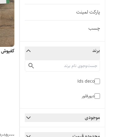
پارکت لمینت
چسب
برند
کفپوش 
Ids deco
دیورفلور
موجودی
1,015,000
محدوده قیمت