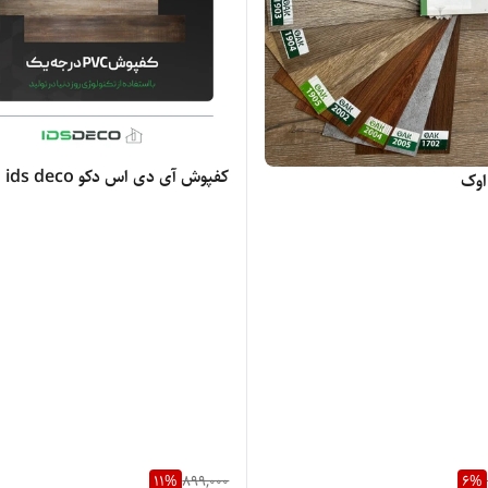
کفپوش آی دی اس دکو ids deco
اوک
11
%
899,000
6
%