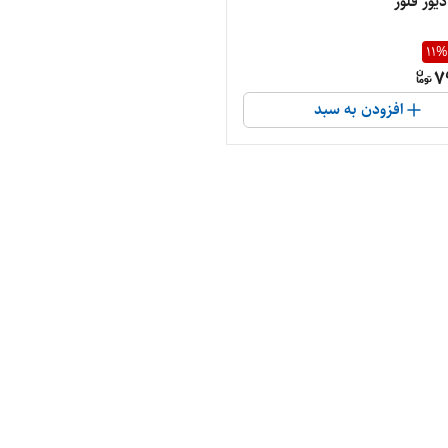
یور فلور
11
%
7
افزودن به سبد