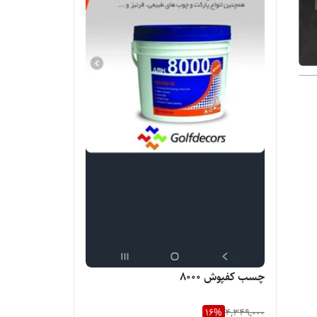
چسب کفپوش 8000
16
%
4,349,000