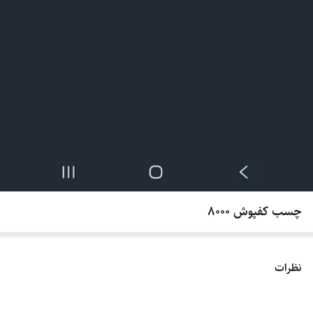
چسب کفپوش 8000
نظرات