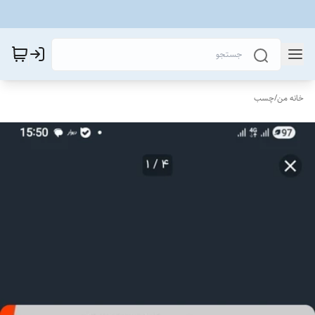
خانه من
/
چسب