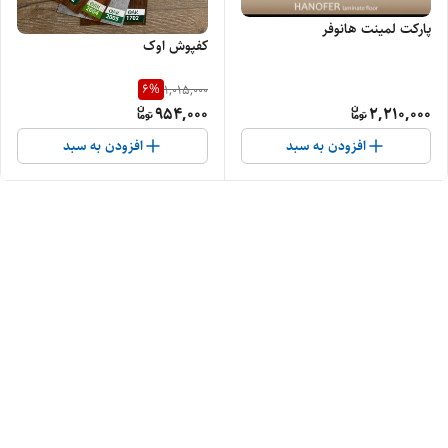
پارکت لمینت هانوفر
کفپوش اوک
6
%
1,015,000
954,000
2,210,000
افزودن به سبد
افزودن به سبد