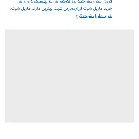
فروش ماربل شیت در تهران
،
کفپوش طرح سنگ
،
دیوارپوش
،
خرید ماربل شیت ارزان
،
ماربل شیت
،
بهترین مارک ماربل شیت
،
خرید ماربل شیت کرج