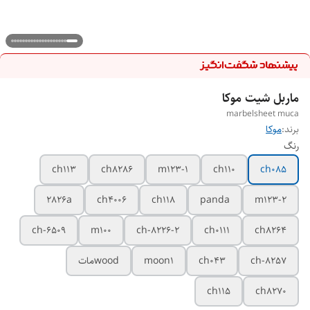
ماربل شیت موکا
marbelsheet muca
برند:
موکا
رنگ
ch113
ch8286
m123-1
ch110
ch085
2826a
ch4006
ch118
panda
m123-2
ch-6509
m100
ch-8226-2
ch0111
ch8264
ch-8257
ch043
moon1
woodمات
ch115
ch8270