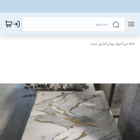
خانه من
/
دیوار پوش
/
ماربل شیت