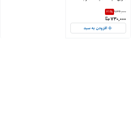
21
%
934,000
730,000
افزودن به سبد