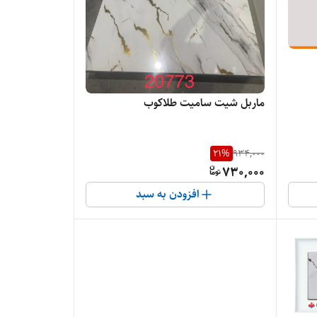
ماربل شیت سامیت طلاکوب
21
%
934,000
730,000
افزودن به سبد