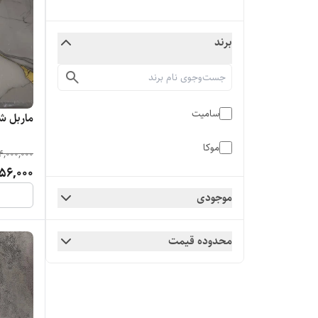
برند
سامیت
ماربل ش
موکا
4,000,000
56,000
موجودی
محدوده قیمت