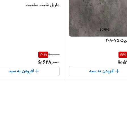
ماربل شیت سامیت
807-2
30
%
900,000
19
%
628,000
5
افزودن به سبد
افزودن به سبد