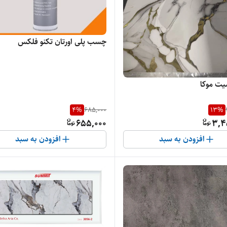
چسب پلی اورتان تکنو فلکس
یت موکا
4
%
685,000
13
%
655,000
3,4
افزودن به سبد
افزودن به سبد