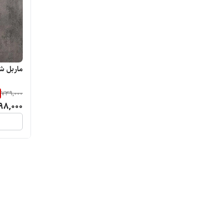
ماربل شیت 5
739,000
98,000