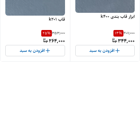
ابزار قاب بندی k400
قاب k201
25
%
14
%
353,000
401,000
264,000
344,000
افزودن به سبد
افزودن به سبد