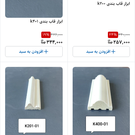
ابزار قاب بندی k200
ابزار قاب بندی k401
19
%
24
%
426,000
340,000
344,000
257,000
افزودن به سبد
افزودن به سبد