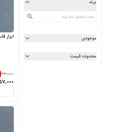
برند
ابزار قاب 
موجودی
محدوده قیمت
340,000
57,000