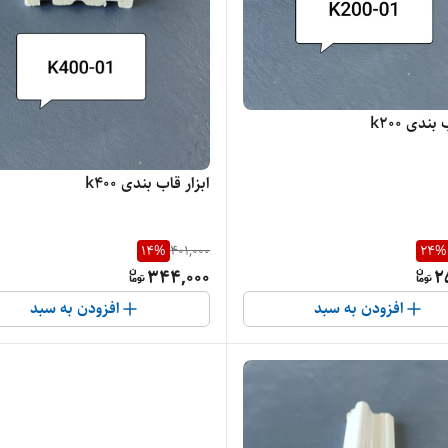
بندی k200
ابزار قاب بندی k400
14
%
401,000
24
%
344,000
2
افزودن به سبد
افزودن به سبد