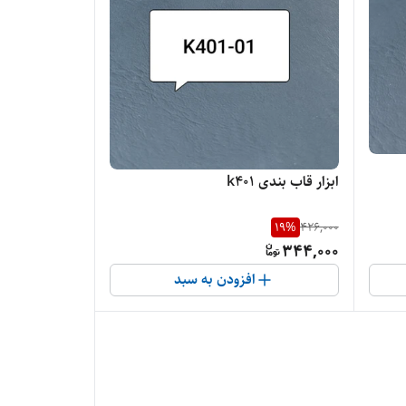
ابزار قاب بندی k401
19
%
426,000
344,000
افزودن به سبد