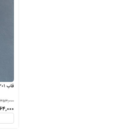
قاب k201
353,000
64,000