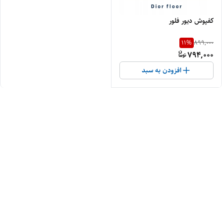
کفپوش دیور فلور
11
%
899,000
794,000
افزودن به سبد