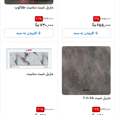
ماربل شیت سامیت طلاکوب
21
%
4
%
934,000
685,000
730,000
655,000
افزودن به سبد
افزودن به سبد
ماربل شیت سامیت
ماربل شیت 8075-2
30
%
19
%
900,000
739,000