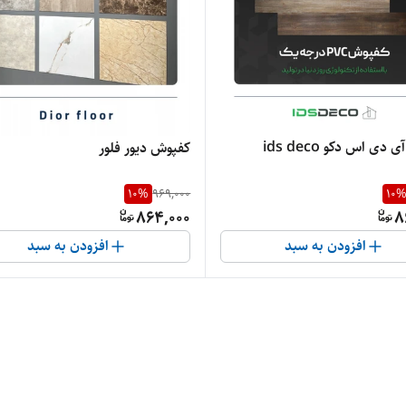
دی اس دکو ids deco
کفپوش دیور فلور
10
%
969,000
10
864,000
8
افزودن به سبد
افزودن به سبد