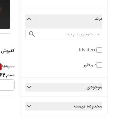
برند
Ids deco
کفپوش آی 
دیورفلور
%
969,000
64,000
موجودی
محدوده قیمت