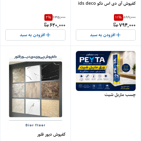
کفپوش آی دی اس دکو ids deco
2
%
11
%
635,000
899,000
620,000
794,000
افزودن به سبد
افزودن به سبد
چسب ماربل شیت
کفپوش دیور فلور