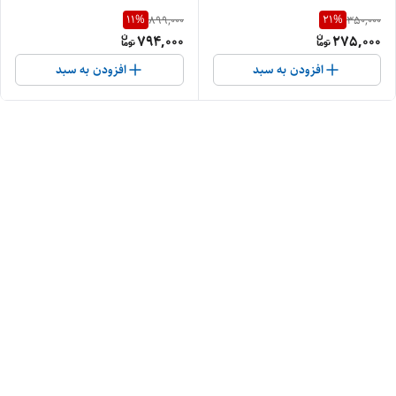
11
%
21
%
899,000
350,000
794,000
275,000
افزودن به سبد
افزودن به سبد