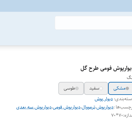
یوارپوش فومی طرح گل
نگ
مشکی
سفید
طوسی
ته‌بندی
:
دیوار پوش
چسب‌ها :
دیوارپوش
،
ترمووال
،
دیوارپوش فومی
،
دیوارپوش سه بعدی
دازه
:
70*70