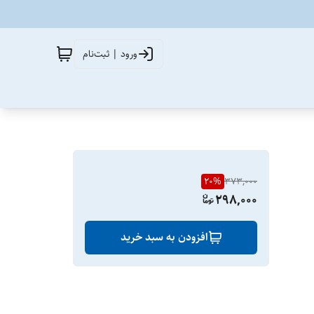
ورود | ثبت‌نام
20
%
373,000
298,000
افزودن به سبد خرید