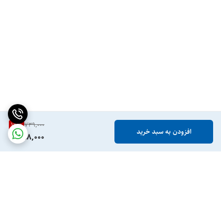
19
%
739,000
افزودن به سبد خرید
598,000