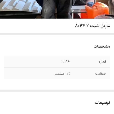
ماربل شیت 2-8044
مشخصات
اندازه
60*120
ضخامت
2/5 میلیمتر
توضیحات