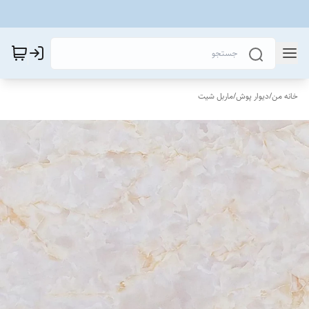
خانه من
/
دیوار پوش
/
ماربل شیت