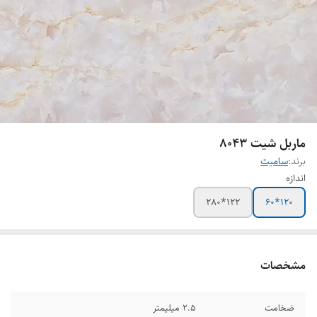
ماربل شیت 8043
برند:
سامیت
اندازه
122*280
120*60
مشخصات
ضخامت
2.5 میلیمتر