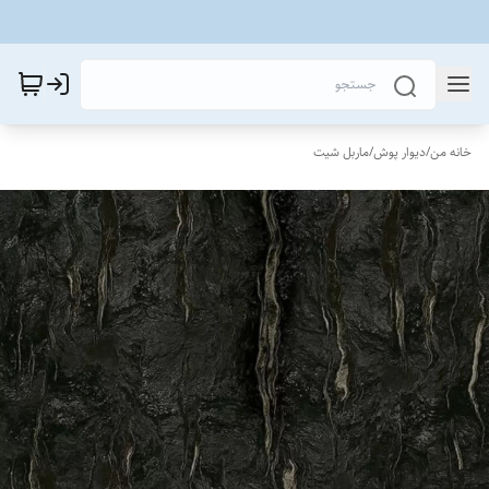
خانه من
/
دیوار پوش
/
ماربل شیت