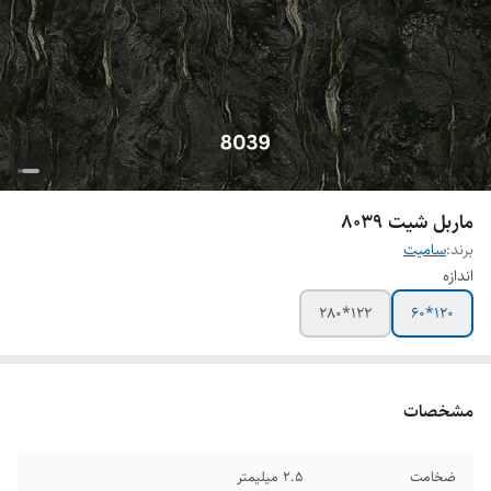
ماربل شیت 8039
برند:
سامیت
اندازه
122*280
120*60
مشخصات
ضخامت
2.5 میلیمتر