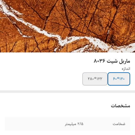
ماربل شیت 8036
اندازه
122*280
120*60
مشخصات
ضخامت
2/5 میلیمتر