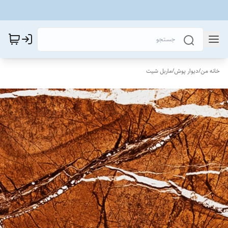
خانه من
/
دیوار پوش
/
ماربل شیت