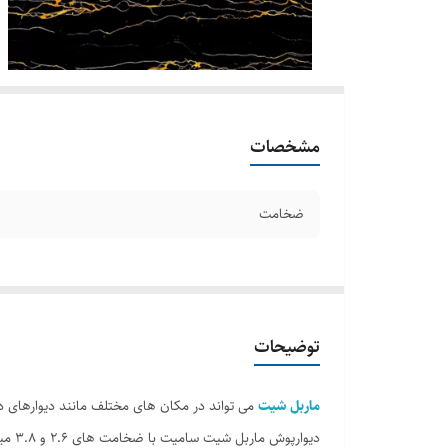
مشخصات
ضخامت
توضیحات
ماربل شیت
می تواند در مکان های مختلف مانند دیوارهای د
دیوارپوش ماربل شیت سامیت با ضخامت های 2.6 و 3.8 میلیمتر در ابعاد استاندارد 122 در 280 سانتیمتر و همچنین ابعاد دلخواه قابل سفارش است.