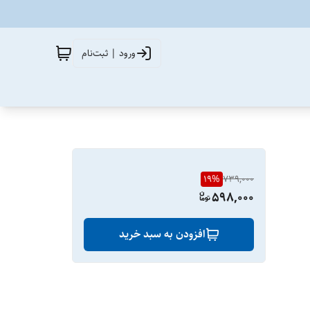
ورود | ثبت‌نام
19
%
739,000
598,000
افزودن به سبد خرید