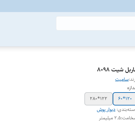
ربل شیت 8098
ند:
سامیت
دازه
122*280
120*60
ته‌بندی
:
دیوار پوش
خامت
:
2.5 میلیمتر