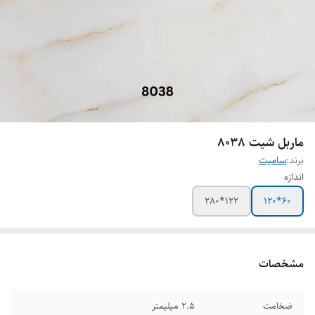
ماربل شیت 8038
برند:
سامیت
اندازه
122*280
60*120
مشخصات
ضخامت
2.5 میلیمتر