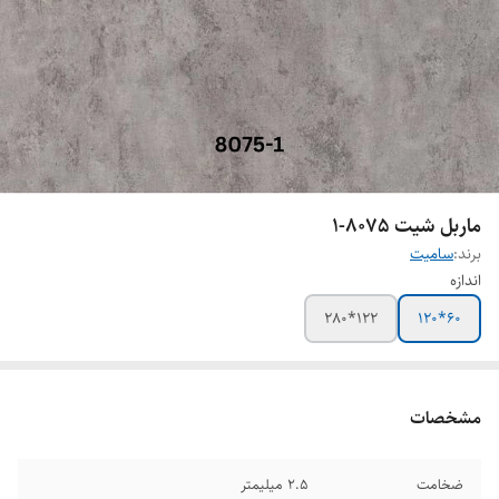
ماربل شیت 8075-1
برند:
سامیت
اندازه
122*280
60*120
مشخصات
ضخامت
2.5 میلیمتر