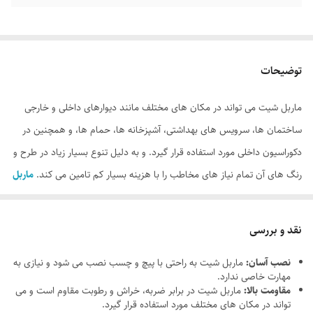
توضیحات
ماربل شیت می تواند در مکان های مختلف مانند دیوارهای داخلی و خارجی
ساختمان ها، سرویس های بهداشتی، آشپزخانه ها، حمام ها، و همچنین در
دکوراسیون داخلی مورد استفاده قرار گیرد. و به دلیل تنوع بسیار زیاد در طرح و
رنگ های آن تمام نیاز های مخاطب را با هزینه بسیار کم تامین می کند.
ماربل
شیت سامیت
با ضخامت های 2.6 و 3.8 میلی متر در ابعاد استاندارد 122 در
280 سانتی متر و همچنین ابعاد دلخواه قابل سفارش است. به کمک ماربل
نقد و بررسی
شیت ها می‌توان نماها و دیوارهای جداکننده را با ظاهری جذاب تر ایجاد نمود.
نصب آسان:
ماربل شیت به راحتی با پیچ و چسب نصب می شود و نیازی به
مهارت خاصی ندارد.
مقاومت بالا:
ماربل شیت در برابر ضربه، خراش و رطوبت مقاوم است و می
تواند در مکان های مختلف مورد استفاده قرار گیرد.