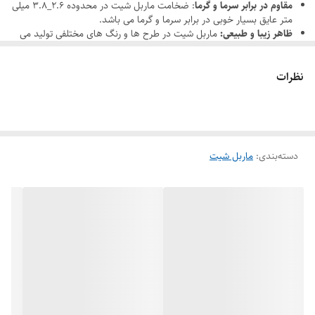
مقاوم در برابر سرما و گرما
: ضخامت ماربل شیت در محدوده 2.6_3.8 میلی
متر عایق بسیار خوبی در برابر سرما و گرما می باشد.
ظاهر زیبا و طبیعی:
ماربل شیت در طرح ها و رنگ های مختلفی تولید می
شود و می تواند زیبایی و جلوه خاصی به محیط ببخشد.
مقاوم در برابر حرارت و آتش
: ماربل شیت ها به دلیل مقاوم بودن در برابر
نظرات
حرارت و آتش برای مصارف آشپزخانه گزینه بسیار مناسبی است.
قابلیت تعویض: از بهترین مزیت های این ماربل شیت ها قابلیت تعویض
آسان آنها می باشد. این ویژگی سبب می شود در صورت هر گونه آسیب یا
تغییر دلخواه به راحتی آن را حایگزین کنید.
دسته‌بندی
:
ماربل شیت