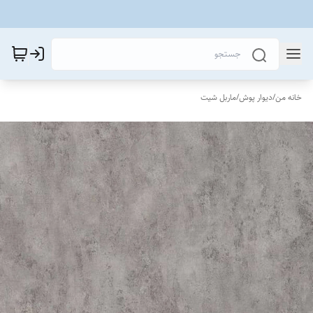
خانه من
/
دیوار پوش
/
ماربل شیت