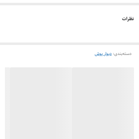
پشت چسبدار
عایق رطوبت
نظرات
مناسب منازل محیط تجاری ،اداری،سالن همایش، استخر،رستوران،مهد
کودک،پارکهای بازی
دسته‌بندی
:
دیوار پوش