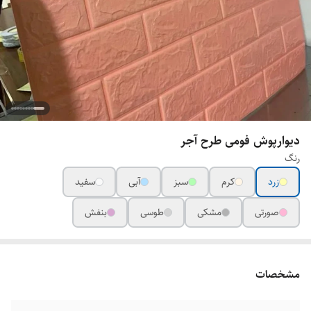
دیوارپوش فومی طرح آجر
رنگ
زرد
کرم
سبز
آبی
سفید
صورتی
مشکی
طوسی
بنفش
مشخصات