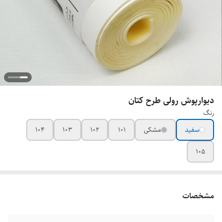
دیوارپوش رولی طرح کتان
رنگ
سفید
مشکی
101
102
103
104
105
مشخصات