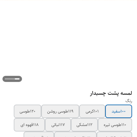
لمسه پشت چسبدار
رنگ
100سفید
101کرمی
119طوسی روشن
120طوسی
110طوسی تیره
112مشکی
117نباتی
118قهوه ای