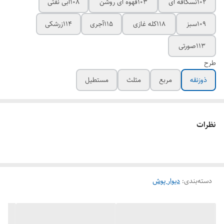
102نسکافه ای
103قهوه ای روشن
108آبی نفتی
109سبز
118کله غازی
115آجری
114زرشکی
113صورتی
طرح
ذوزنقه
مربع
مثلث
مستطیل
نظرات
دسته‌بندی
:
دیوار پوش