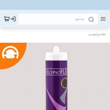
خانه من
/
چسب