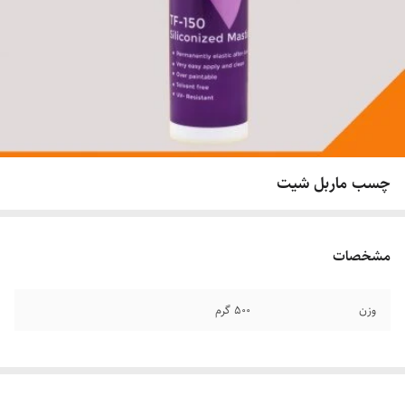
چسب ماربل شیت
مشخصات
وزن
500 گرم