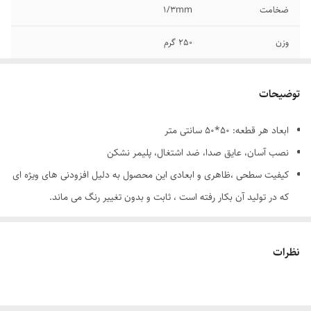
ضخامت
1/3mm
وزن
250 گرم
توضیحات
ابعاد هر قطعه: 50*50 سانتی متر
نصب آسان، عایق صدا، ضد اشتغال، پلیمر نشکن
کیفیت سطحی ،ظاهری و ابعادی این محصول به دلیل افزودنی های ویژه ای
که در تولید آن بکار رفته است ، ثابت و بدون تغییر رنگ می ماند.
مناسب برای: با فراهم بودن سطح و فضای لازم جهت نصب، تایل های
آریاپنل را تقریبا در همه سطوح بجز کف، به‌عنوان نمای دکوراتیو می‌توانید
نظرات
مورد استفاده قرار دهید.
قابلیت شست‌وشو: دارد