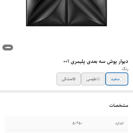
دیوار پوش سه بعدی پلیمری 001
رنگ
سفید
طوسی
مشکی
مشخصات
اندازه
50*50